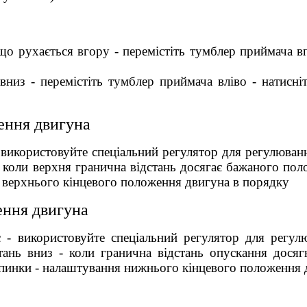
о рухається вгору - перемістіть тумблер приймача вп
низ - перемістіть тумблер приймача вліво - натисні
ення двигуна
- використовуйте спеціальний регулятор для регулюван
- коли верхня гранична відстань досягає бажаного пол
я верхнього кінцевого положення двигуна в порядку
ення двигуна
с - використовуйте спеціальний регулятор для регу
стань вниз - коли гранична відстань опускання дося
зупинки - налаштування нижнього кінцевого положення 