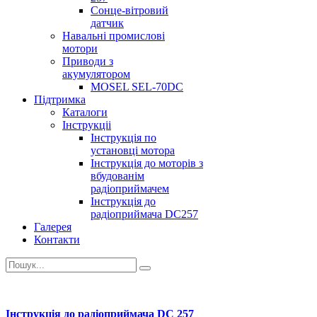
Сонце-вітровий
датчик
Навальні промислові
мотори
Приводи з
акумулятором
MOSEL SEL-70DС
Підтримка
Каталоги
Інструкціі
Інструкція по
установці мотора
Інструкція до моторів з
вбудованім
радіоприймачем
Інструкція до
радіоприймача DC257
Галерея
Контакти
Інструкція до радіоприймача DC 257