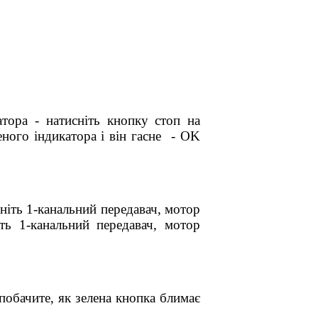
тора - натисніть кнопку стоп на
еного індикатора і він гасне - OK
ніть 1-канальний передавач, мотор
іть 1-канальний передавач, мотор
обачите, як зелена кнопка блимає