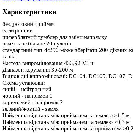
Характеристики
бездротовий приймач
електронний
циферблатний тумблер для зміни напрямку
пам'ять не більше 20 пультів
стандартний тип dc256 може зберігати 200 діючих ка
канал
Частота випромінювання 433,92 МГц
Діапазон керування 35-200 м
Відповідні випромінювачі: DC104, DC105, DC107, 
Схема установки:
синій – нейтральний
чорний - напрямок 1
коричневий - напрямок 2
зелений/жовтий - земля
Найменша відстань між приймачем та землею >1,5 м
Найменша відстань між приймачем та землею >0,3 м
Найменша відстань між приймачем та приймачем >0,