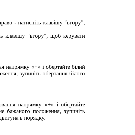
раво - натисніть клавішу "вгору",
ть клавішу "вгору", щоб керувати
ня напрямку «+» і обертайте білий
оження, зупиніть обертання білого
лювання напрямку «+» і обертайте
гне бажаного положення, зупиніть
двигуна в порядку.