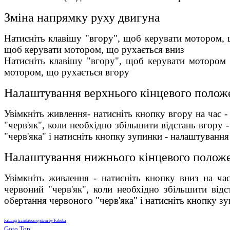
Зміна напрямку руху двигуна
Натисніть клавішу "вгору", щоб керувати мотором, щ
щоб керувати мотором, що рухається вниз
Натисніть клавішу "вгору", щоб керувати мотором в
мотором, що рухається вгору
Налаштування верхнього кінцевого полож
Увімкніть живлення- натисніть кнопку вгору на час 
"черв'як", коли необхідно збільшити відстань вгору 
"черв'яка" і натисніть кнопку зупинки - налаштуванн
Налаштування нижнього кінцевого полож
Увімкніть живлення - натисніть кнопку вниз на ча
червоний "черв'як", коли необхідно збільшити від
обертання червоного "черв'яка" і натисніть кнопку 
FaLang translation system by Faboba
Goto Top