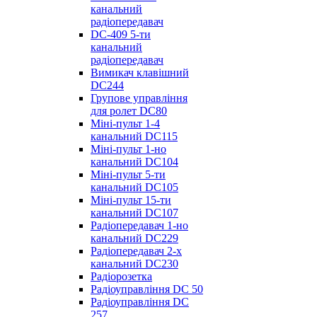
канальний
радіопередавач
DC-409 5-ти
канальний
радіопередавач
Вимикач клавішний
DC244
Групове управління
для ролет DC80
Міні-пульт 1-4
канальний DC115
Міні-пульт 1-но
канальний DC104
Міні-пульт 5-ти
канальний DC105
Міні-пульт 15-ти
канальний DC107
Радіопередавач 1-но
канальний DC229
Радіопередавач 2-х
канальний DC230
Радіорозетка
Радіоуправління DC 50
Радіоуправління DC
257