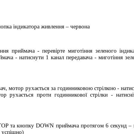
нопка індикатора живлення – червона
ня приймача - перевірте миготіння зеленого індика
мача - натиснути 1 канал передавача - миготіння зел
ач, мотор рухається за годинниковою стрілкою - натис
тор рухається проти годинникової стрілки - натисн
STOP та кнопку DOWN приймача протягом 6 секунд – п
в успішно)