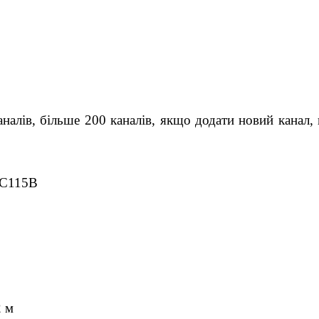
налів, більше 200 каналів, якщо додати новий канал
DC115B
2 м