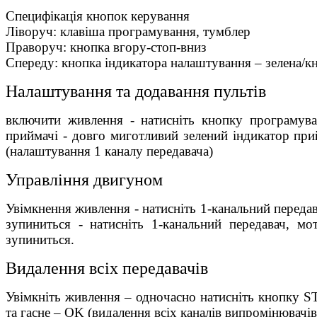
Специфікація кнопок керування
Ліворуч: клавіша програмування, тумблер
Праворуч: кнопка вгору-стоп-вниз
Спереду: кнопка індикатора налаштування – зелена/к
Налаштування та додавання пультів
включити живлення - натисніть кнопку програмуван
приймачі - довго миготливий зелений індикатор прий
(налаштування 1 каналу передавача)
Управління двигуном
Увімкнення живлення - натисніть 1-канальний передав
зупиниться - натисніть 1-канальний передавач, мо
зупиниться.
Видалення всіх передавачів
Увімкніть живлення – одночасно натисніть кнопку 
та гасне – OK (видалення всіх каналів випромінювачі